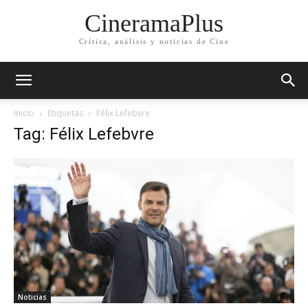
CineramaPlus
Crítica, análisis y noticias de Cine
Inicio
Etiquetas
Félix Lefebvre
Tag: Félix Lefebvre
Noticias