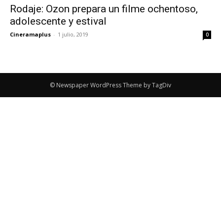
Rodaje: Ozon prepara un filme ochentoso,
adolescente y estival
Cineramaplus
-
1 julio, 2019
0
© Newspaper WordPress Theme by TagDiv