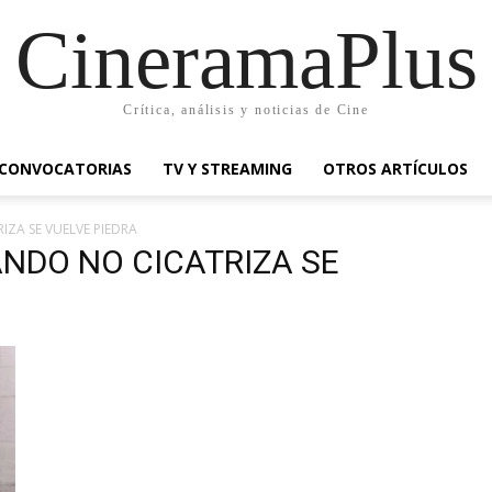
CineramaPlus
Crítica, análisis y noticias de Cine
CONVOCATORIAS
TV Y STREAMING
OTROS ARTÍCULOS
IZA SE VUELVE PIEDRA
ANDO NO CICATRIZA SE