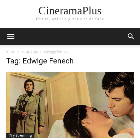
CineramaPlus
Crítica, análisis y noticias de Cine
Inicio
Etiquetas
Edwige Fenech
Tag: Edwige Fenech
TV y Streaming