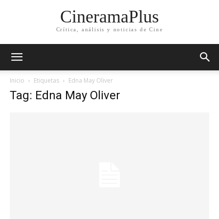
CineramaPlus
Crítica, análisis y noticias de Cine
Inicio
Etiquetas
Edna May Oliver
Tag: Edna May Oliver