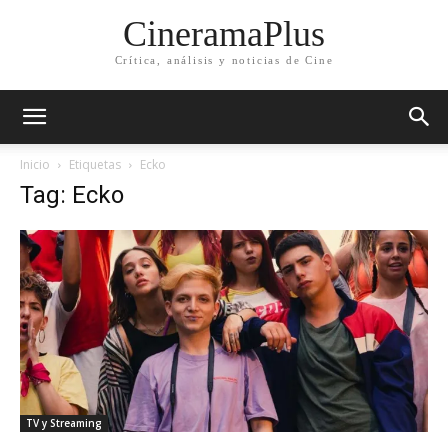
CineramaPlus
Crítica, análisis y noticias de Cine
Inicio
Etiquetas
Ecko
Tag: Ecko
TV y Streaming