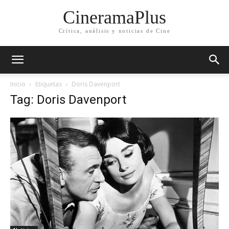
CineramaPlus
Crítica, análisis y noticias de Cine
Inicio
Etiquetas
Doris Davenport
Tag: Doris Davenport