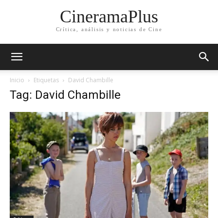
CineramaPlus
Crítica, análisis y noticias de Cine
Inicio
Etiquetas
David Chambille
Tag: David Chambille