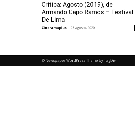
Crítica: Agosto (2019), de
Armando Capó Ramos – Festival
De Lima
Cineramaplus
-
23 agosto, 2020
© Newspaper WordPress Theme by TagDiv