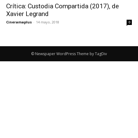
Crítica: Custodia Compartida (2017), de
Xavier Legrand
Cineramaplus
-
14 mayo, 2018
0
© Newspaper WordPress Theme by TagDiv