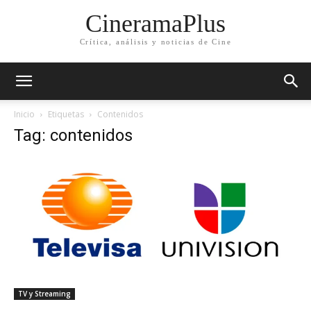
CineramaPlus
Crítica, análisis y noticias de Cine
Inicio
Etiquetas
Contenidos
Tag: contenidos
TV y Streaming