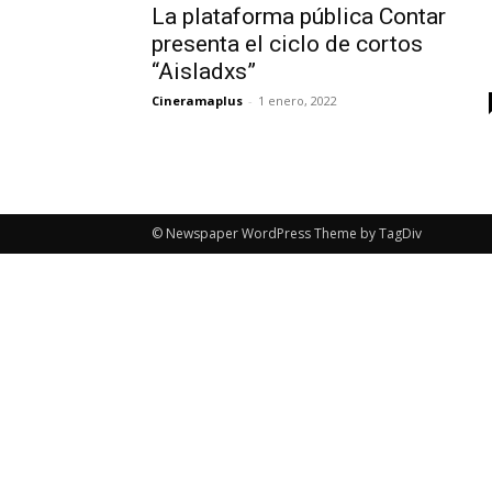
La plataforma pública Contar
presenta el ciclo de cortos
“Aisladxs”
Cineramaplus
-
1 enero, 2022
© Newspaper WordPress Theme by TagDiv