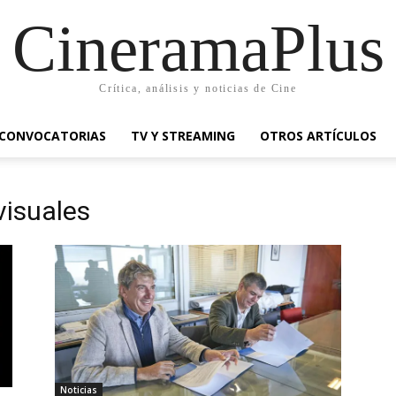
CineramaPlus
Crítica, análisis y noticias de Cine
CONVOCATORIAS
TV Y STREAMING
OTROS ARTÍCULOS
visuales
Noticias