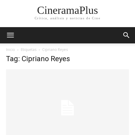
CineramaPlus
Crítica, análisis y noticias de Cine
Inicio
Etiquetas
Cipriano Reyes
Tag: Cipriano Reyes