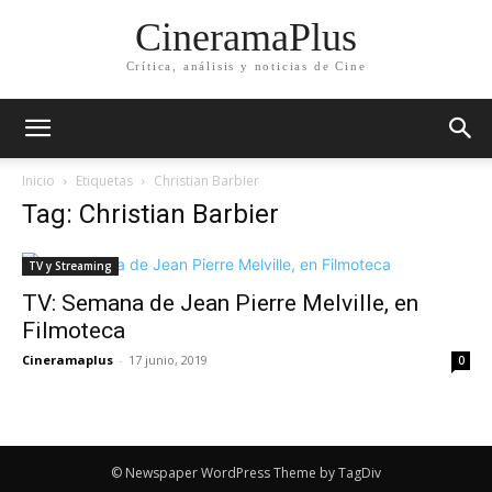
CineramaPlus
Crítica, análisis y noticias de Cine
Inicio
Etiquetas
Christian Barbier
Tag: Christian Barbier
TV y Streaming
TV: Semana de Jean Pierre Melville, en
Filmoteca
Cineramaplus
-
17 junio, 2019
0
© Newspaper WordPress Theme by TagDiv