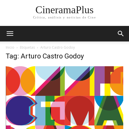
CineramaPlus
Crítica, análisis y noticias de Cine
Inicio
Etiquetas
Arturo Castro Godoy
Tag: Arturo Castro Godoy