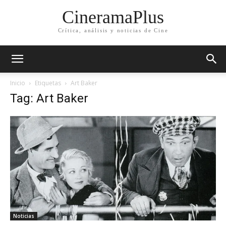
CineramaPlus
Crítica, análisis y noticias de Cine
Inicio
Etiquetas
Art Baker
Tag: Art Baker
Noticias