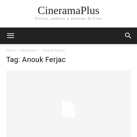
CineramaPlus
Crítica, análisis y noticias de Cine
Inicio
Etiquetas
Anouk Ferjac
Tag: Anouk Ferjac