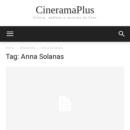
CineramaPlus
Crítica, análisis y noticias de Cine
Inicio
Etiquetas
Anna Solanas
Tag: Anna Solanas