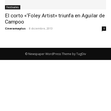
Festivales
El corto «‘Foley Artist» triunfa en Aguilar de
Campoo
Cineramaplus
-
8 diciembre, 2013
0
© Newspaper WordPress Theme by TagDiv