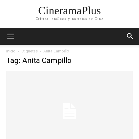
CineramaPlus
Crítica, análisis y noticias de Cine
Inicio
Etiquetas
Anita Campillo
Tag: Anita Campillo