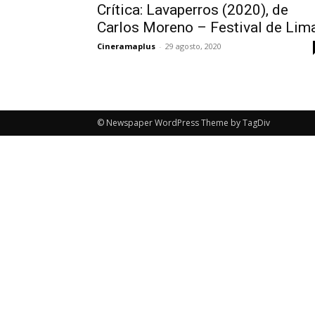
Crítica: Lavaperros (2020), de
Carlos Moreno – Festival de Lim
Cineramaplus
-
29 agosto, 2020
© Newspaper WordPress Theme by TagDiv