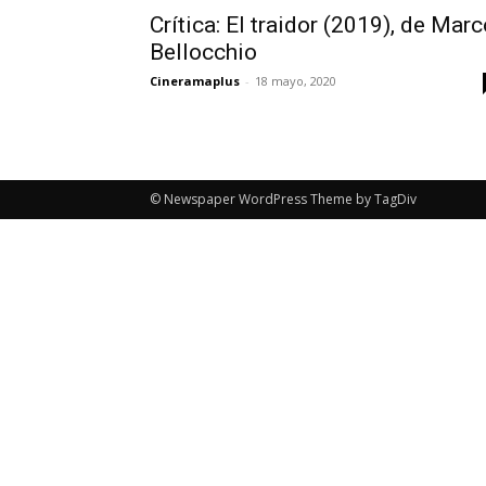
Crítica: El traidor (2019), de Mar
Bellocchio
Cineramaplus
-
18 mayo, 2020
© Newspaper WordPress Theme by TagDiv