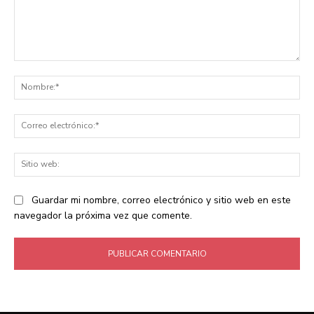
Comentario:
No
Co
ele
Sit
we
Guardar mi nombre, correo electrónico y sitio web en este
navegador la próxima vez que comente.