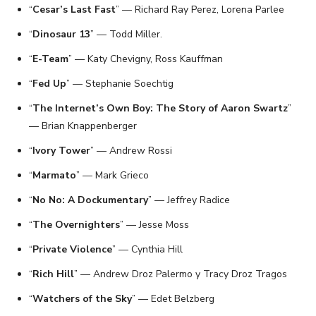
“
Cesar’s Last Fast
” — Richard Ray Perez, Lorena Parlee
“
Dinosaur 13
” — Todd Miller.
“
E-Team
” — Katy Chevigny, Ross Kauffman
“
Fed Up
” — Stephanie Soechtig
“
The Internet’s Own Boy: The Story of Aaron Swartz
”
— Brian Knappenberger
“
Ivory Tower
” — Andrew Rossi
“
Marmato
” — Mark Grieco
“
No No: A Dockumentary
” — Jeffrey Radice
“
The Overnighters
” — Jesse Moss
“
Private Violence
” — Cynthia Hill
“
Rich Hill
” — Andrew Droz Palermo y Tracy Droz Tragos
“
Watchers of the Sky
” — Edet Belzberg