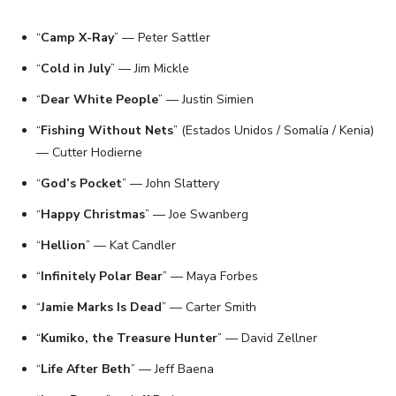
“
Camp X-Ray
” — Peter Sattler
“
Cold in July
” — Jim Mickle
“
Dear White People
” — Justin Simien
“
Fishing Without Nets
” (Estados Unidos / Somalía / Kenia)
— Cutter Hodierne
“
God’s Pocket
” — John Slattery
“
Happy Christmas
” — Joe Swanberg
“
Hellion
” — Kat Candler
“
Infinitely Polar Bear
” — Maya Forbes
“
Jamie Marks Is Dead
” — Carter Smith
“
Kumiko, the Treasure Hunter
” — David Zellner
“
Life After Beth
” — Jeff Baena