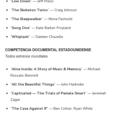
“
Low Down
” — Jeff Preiss
“
The Skeleton Twins
” — Craig Johnson
“
The Sleepwalker
” — Mona Fastvold
“
Song One
” — Kate Barker-Froyland
“
Whiplash
” — Damien Chazelle
COMPETENCIA DOCUMENTAL ESTADOUNIDENSE
Todos estrenos mundiales.
“
Alive Inside: A Story of Music & Memory
” — Michael
Rossato-Bennett
“
All the Beautiful Things
” — John Harkrider
“
Captivated — The Trials of Pamela Smart
” — Jeremiah
Zagar
“
The Case Against 8”
— Ben Cotner, Ryan White