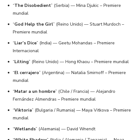
“
The Disobedient
” (Serbia) — Mina Djukic – Premiere
mundial
“
God Help the Girl
” (Reino Unido) — Stuart Murdoch –
Premiere mundial
“
Liar’s Dice
” (India) — Geetu Mohandas – Premiere
Internacional
“
Lilting
” (Reino Unido) — Hong Khaou – Premiere mundial
“
El cerrajero
” (Argentina) — Natalia Smirnoff – Premiere
mundial
“
Matar a un hombre
” (Chile / Francia) — Alejandro
Fernández Almendras – Premiere mundial
“
Viktoria
” (Bulgaria / Rumania) — Maya Vitkova – Premiere
mundial
“
Wetlands
” (Alemania) — David Wnendt
“
White Shadow
” (Italia / Alemania / Tanzania) — Noaz