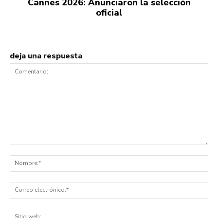
Cannes 2026: Anunciaron la selección
oficial
deja una respuesta
Comentario:
No
Co
ele
Sit