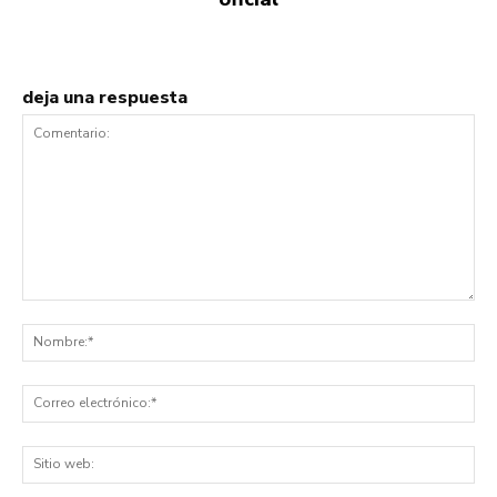
deja una respuesta
Comentario:
No
Co
ele
Sit
we