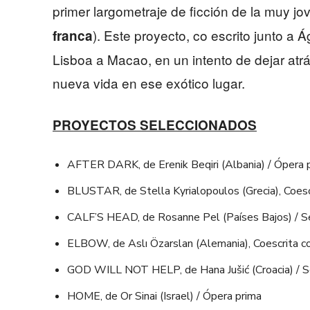
primer largometraje de ficción de la muy jo
). Este proyecto, co escrito junto a 
franca
Lisboa a Macao, en un intento de dejar atrá
nueva vida en ese exótico lugar.
PROYECTOS SELECCIONADOS
AFTER DARK, de Erenik Beqiri (Albania) / Ópera 
BLUSTAR, de Stella Kyrialopoulos (Grecia), Coesc
CALF’S HEAD, de Rosanne Pel (Países Bajos) / S
ELBOW, de Aslı Özarslan (Alemania), Coescrita co
GOD WILL NOT HELP, de Hana Jušić (Croacia) / 
HOME, de Or Sinai (Israel) / Ópera prima