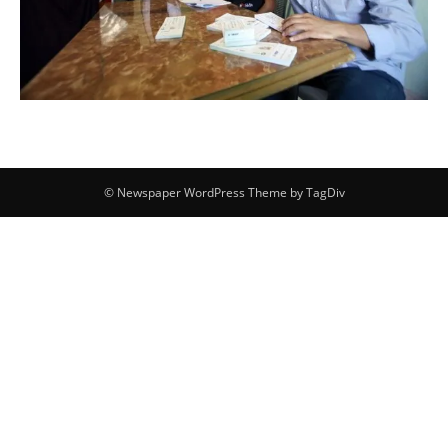
© Newspaper WordPress Theme by TagDiv