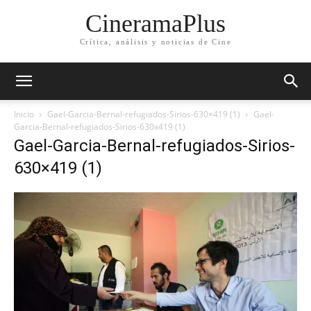
CineramaPlus
Crítica, análisis y noticias de Cine
Inicio
Gael-Garcia-Bernal-refugiados-Sirios-630×419 (1)
Gael-
Garcia-Bernal-refugiados-Sirios-630x419 (1)
Gael-Garcia-Bernal-refugiados-Sirios-
630×419 (1)