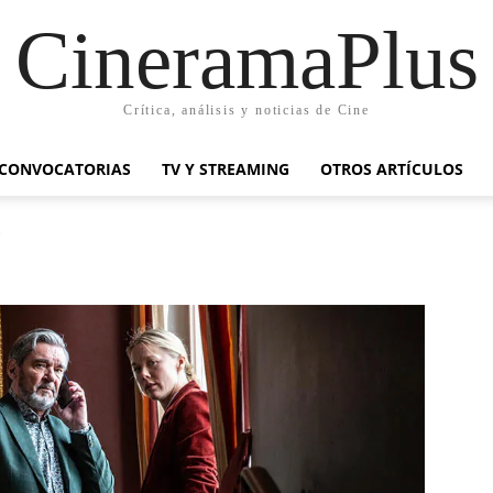
CineramaPlus
Crítica, análisis y noticias de Cine
CONVOCATORIAS
TV Y STREAMING
OTROS ARTÍCULOS
2