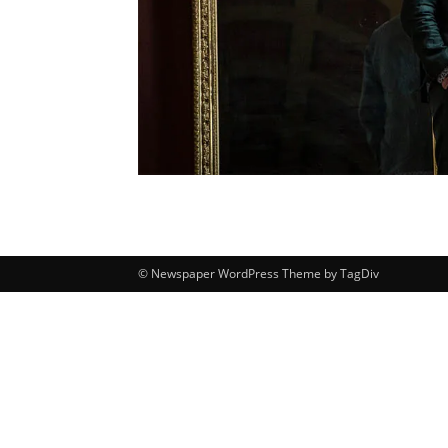
© Newspaper WordPress Theme by TagDiv