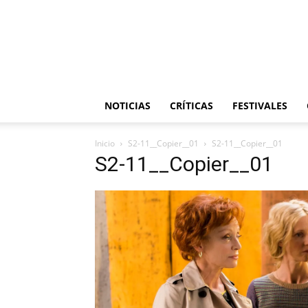
NOTICIAS
CRÍTICAS
FESTIVALES
Inicio
S2-11__Copier__01
S2-11__Copier__01
S2-11__Copier__01