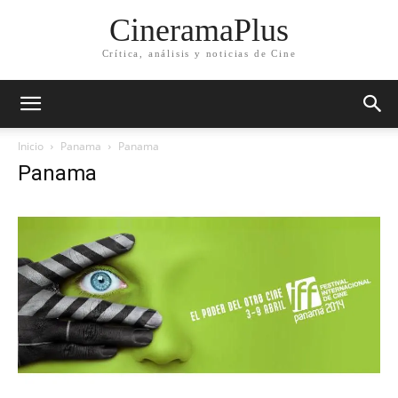
CineramaPlus
Crítica, análisis y noticias de Cine
Inicio
Panama
Panama
Panama