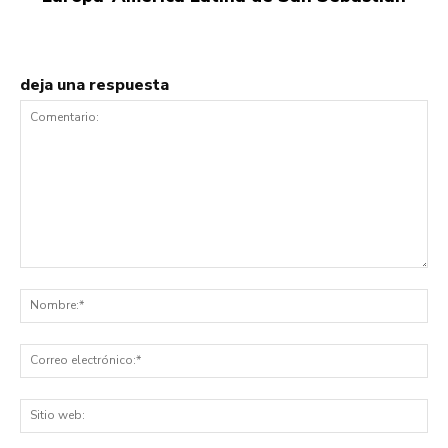
deja una respuesta
Comentario:
No
Co
ele
Sit
we