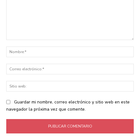
Comentario:
No
Co
ele
Sit
we
Guardar mi nombre, correo electrónico y sitio web en este
navegador la próxima vez que comente.