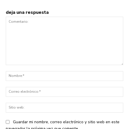
deja una respuesta
Comentario:
No
Co
ele
Sit
we
Guardar mi nombre, correo electrónico y sitio web en este
navegador la próxima vez que comente.