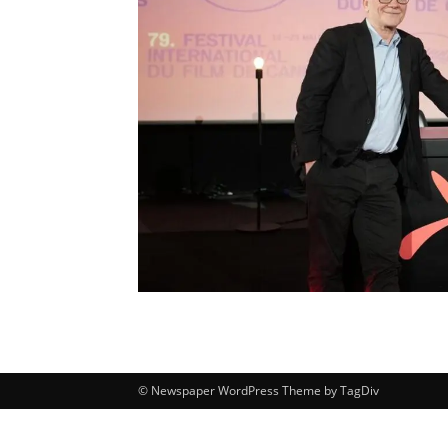
© Newspaper WordPress Theme by TagDiv