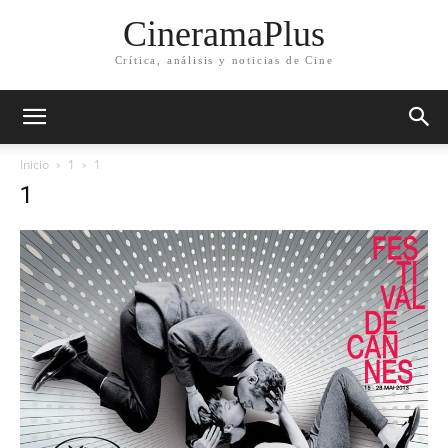
CineramaPlus
Crítica, análisis y noticias de Cine
Inicio
1
1
1