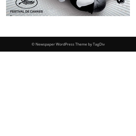
© Newspaper WordPress Theme by TagDiv