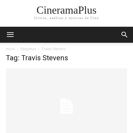
CineramaPlus
Crítica, análisis y noticias de Cine
Inicio
Etiquetas
Travis Stevens
Tag: Travis Stevens