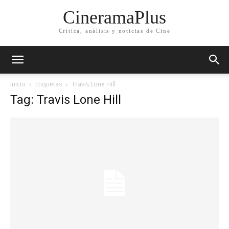
CineramaPlus
Crítica, análisis y noticias de Cine
Inicio
Etiquetas
Travis Lone Hill
Tag: Travis Lone Hill