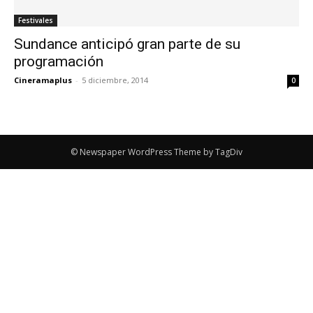
Festivales
Sundance anticipó gran parte de su
programación
Cineramaplus
-
5 diciembre, 2014
0
© Newspaper WordPress Theme by TagDiv