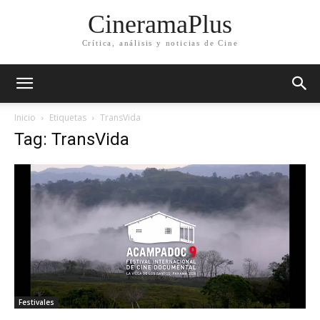
CineramaPlus
Crítica, análisis y noticias de Cine
Inicio
Etiquetas
TransVida
Tag: TransVida
Festivales