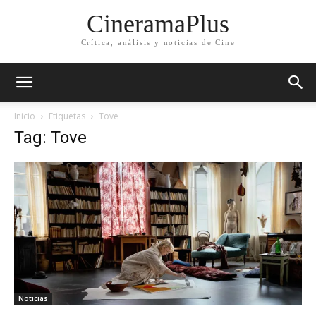
CineramaPlus
Crítica, análisis y noticias de Cine
Inicio
Etiquetas
Tove
Tag: Tove
Noticias