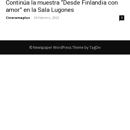
Continúa la muestra “Desde Finlandia con
amor” en la Sala Lugones
Cineramaplus
-
24 febrero, 2022
0
© Newspaper WordPress Theme by TagDiv