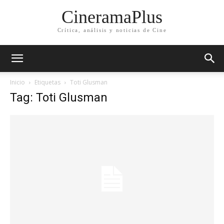
CineramaPlus
Crítica, análisis y noticias de Cine
Inicio
Etiquetas
Toti Glusman
Tag: Toti Glusman