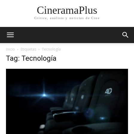
CineramaPlus
Crítica, análisis y noticias de Cine
Inicio
Etiquetas
Tecnología
Tag: Tecnología