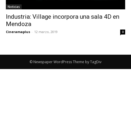
Noticias
Industria: Village incorpora una sala 4D en
Mendoza
Cineramaplus
-
12 marzo, 2019
0
© Newspaper WordPress Theme by TagDiv