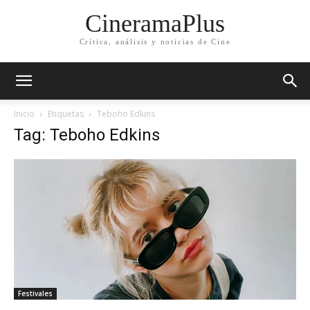
CineramaPlus
Crítica, análisis y noticias de Cine
Inicio
Etiquetas
Teboho Edkins
Tag: Teboho Edkins
Festivales