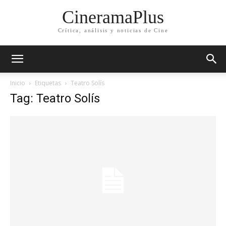
CineramaPlus
Crítica, análisis y noticias de Cine
Inicio
Etiquetas
Teatro Solís
Tag: Teatro Solís