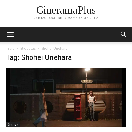
CineramaPlus
Crítica, análisis y noticias de Cine
Inicio
Etiquetas
Shohei Unehara
Tag: Shohei Unehara
Críticas