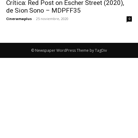
Crítica: Red Post on Escher Street (2020),
de Sion Sono – MDPFF35
Cineramaplus
-
25 noviembre, 2020
0
© Newspaper WordPress Theme by TagDiv