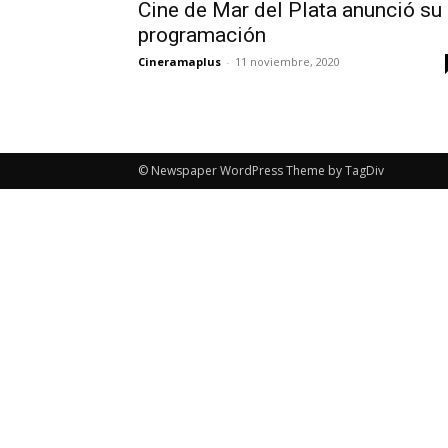
Cine de Mar del Plata anunció su
programación
Cineramaplus
-
11 noviembre, 2020
© Newspaper WordPress Theme by TagDiv