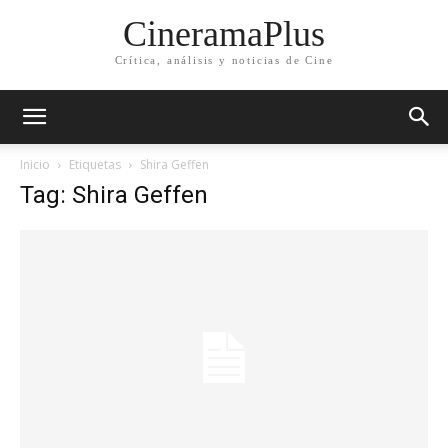
CineramaPlus
Crítica, análisis y noticias de Cine
Inicio
Etiquetas
Shira Geffen
Tag: Shira Geffen