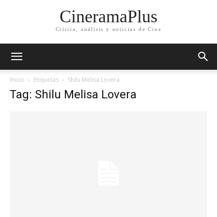
CineramaPlus
Crítica, análisis y noticias de Cine
Inicio
Etiquetas
Shilu Melisa Lovera
Tag: Shilu Melisa Lovera