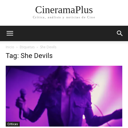
CineramaPlus
Crítica, análisis y noticias de Cine
Inicio
Etiquetas
She Devils
Tag: She Devils
Críticas