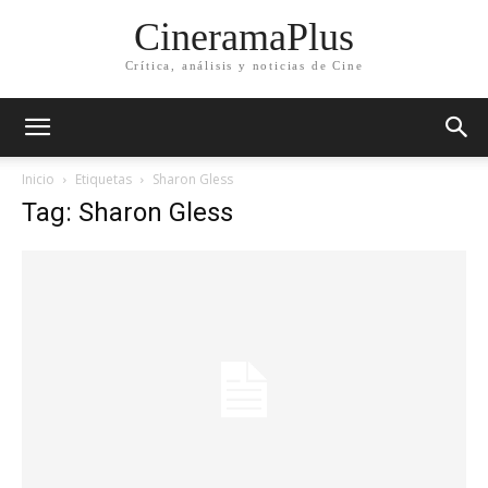
CineramaPlus
Crítica, análisis y noticias de Cine
Inicio
Etiquetas
Sharon Gless
Tag: Sharon Gless