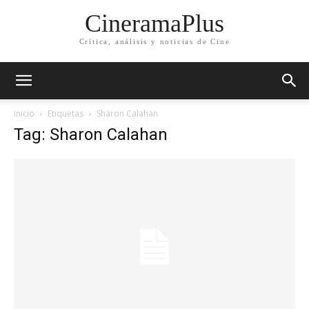
CineramaPlus
Crítica, análisis y noticias de Cine
Inicio
Etiquetas
Sharon Calahan
Tag: Sharon Calahan