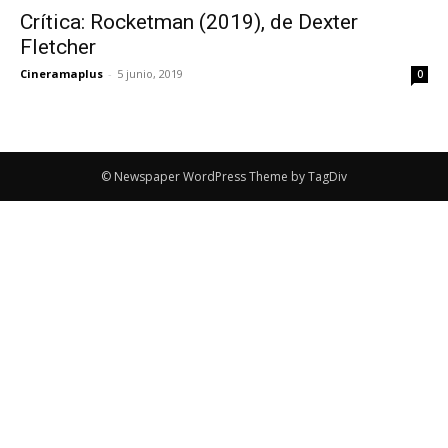
Crítica: Rocketman (2019), de Dexter
Fletcher
Cineramaplus
-
5 junio, 2019
0
© Newspaper WordPress Theme by TagDiv