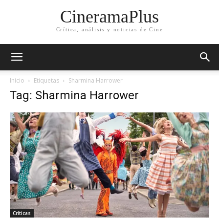
CineramaPlus
Crítica, análisis y noticias de Cine
Inicio
Etiquetas
Sharmina Harrower
Tag: Sharmina Harrower
Críticas