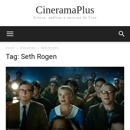
CineramaPlus
Crítica, análisis y noticias de Cine
Inicio
Etiquetas
Seth Rogen
Tag: Seth Rogen